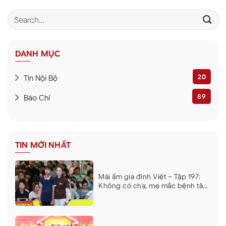
DANH MỤC
20
Tin Nội Bộ
89
Báo Chí
TIN MỚI NHẤT
Mái ấm gia đình Việt – Tập 197:
Không có cha, mẹ mắc bệnh tâm
thần, nghị lực của cậu bé lớp 10
khiến dàn nghệ sĩ xúc động