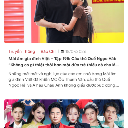
Truyền Thông
Báo Chí
18/07/2026
Mái ấm gia đình Việt – Tập 195: Cầu thủ Quế Ngọc Hải:
“Không có gì thiệt thòi hơn một đứa trẻ thiếu cả cha lẫn
mẹ”
Những mất mát và nghị lực của các em nhỏ trong Mái ấm
gia đình Việt đã khiến MC Ốc Thanh Vân, cầu thủ Quế
Ngọc Hải và Á hậu Châu Anh không giấu được xúc động.
Gần 800 triệu đồng đã được trao để tiếp thêm hy vọng
cho các gia đình khó khăn. Chương trình Mái ấm gia đình
Việt tập 195 vừa lên sóng với sự dẫn dắt của MC Ốc Thanh
Vân cùng sự tham gia của cầu thủ Quế Ngọc Hải và Á hậu
Trần Ngọc Châu Anh trong vai trò khách mời. Các nghệ