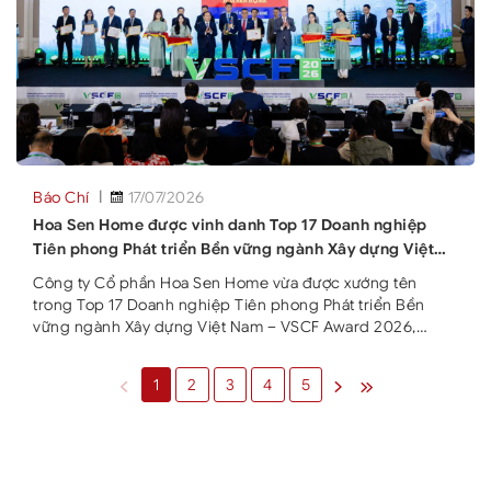
Báo Chí
17/07/2026
Hoa Sen Home được vinh danh Top 17 Doanh nghiệp
Tiên phong Phát triển Bền vững ngành Xây dựng Việt
Nam 2026
Công ty Cổ phần Hoa Sen Home vừa được xướng tên
trong Top 17 Doanh nghiệp Tiên phong Phát triển Bền
vững ngành Xây dựng Việt Nam – VSCF Award 2026,
thuộc nhóm ngành Sản xuất vật liệu xây dựng. Danh hiệu
được trao tại Lễ Vinh danh trong khuôn khổ Diễn đàn Phát
‹
›
»
1
2
3
4
5
triển Bền vững Ngành Xây dựng Việt Nam (VSCF 2026),
ghi nhận những doanh nghiệp có nhiều đóng góp tích
cực cho quá trình phát triển bền vững của ngành xây
dựng. VSCF 2026 do Hiệp hội Xây dựng và Vật liệu xây
dựng TP.HCM (SACA)