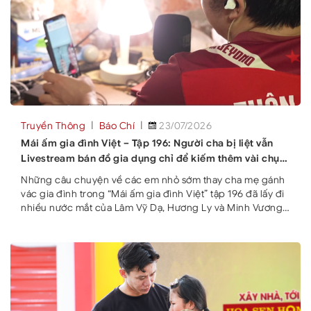
Truyền Thông
Báo Chí
23/07/2026
Mái ấm gia đình Việt – Tập 196: Người cha bị liệt vẫn
Livestream bán đồ gia dụng chỉ để kiếm thêm vài chục
nghìn đồng lo cho vợ con
Những câu chuyện về các em nhỏ sớm thay cha mẹ gánh
vác gia đình trong “Mái ấm gia đình Việt” tập 196 đã lấy đi
nhiều nước mắt của Lâm Vỹ Dạ, Hương Ly và Minh Vương
M4U. Các nghệ sĩ cũng dành nhiều phần quà, động viên
các em tiếp tục vượt khó vươn lên. Xuất hiện trong tập 196
chương trình Mái ấm gia đình Việt do MC Lâm Vỹ Dạ dẫn
dắt, ca sĩ Minh Vương M4U cho biết anh có nhiều kỷ niệm
đẹp với Nghệ An khi từng nhiều lần biểu diễn tại đây