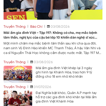
Truyền Thông
Báo Chí
03/08/2026
Mái ấm gia đình Việt – Tập 197: Không có cha, mẹ mắc bệnh
tâm thần, nghị lực của cậu bé lớp 10 khiến dàn nghệ sĩ xúc
động
Một mình chăm mẹ mắc bệnh tâm thần sau khi cha qua đời,
nam sinh Vũ Đình Hào khiến MC Thanh Thảo, Á hậu Vân Nhi và
ca sĩ Nguyễn Thái Học không cầm được nước mắt. Tập 197 Mái
ấm gia đình Việt vừa lên sóng do MC Thanh Thảo dẫn dắt, với
Truyền Thông
03/08/2026
hai
Mái ấm gia đình Việt khép lại 3 ngày
ghi hình tại Khánh Hòa, trao hơn 9 tỷ
đồng cho 18 em nhỏ khó khăn
Truyền Thông
31/07/2026
Đại Nghĩa bật khóc, Quân A.P mạnh tay
hỗ trợ các gia đình khó khăn tại Mái ấm
gia đình Việt Khánh Hòa