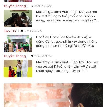
Truyền Thông
29/07/2026
Mái ấm gia đình Việt – Tập 197: Mất mẹ
khi mới 20 ngày tuổi, mất cha vì bệnh
nặng, hai chị em nương tựa bà gần 90
tuổi
Báo Chí
27/07/2026
Hoa Sen Home lan tỏa trách nhiệm
cộng đồng, góp phần xây dựng những
công trình an sinh ý nghĩa tại Cà Mau
Truyền Thông
25/07/2026
Mái ấm gia đình Việt – Tập 196: Ước mơ
của bé gái 11 tuổi khiến Lâm Vỹ Dạ bật
khóc ngay trên sóng truyền hình