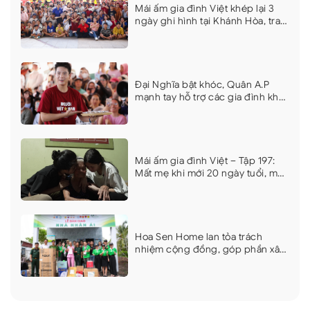
Mái ấm gia đình Việt khép lại 3
ngày ghi hình tại Khánh Hòa, trao
hơn 9 tỷ đồng cho 18 em nhỏ khó
khăn
Đại Nghĩa bật khóc, Quân A.P
mạnh tay hỗ trợ các gia đình khó
khăn tại Mái ấm gia đình Việt
Khánh Hòa
Mái ấm gia đình Việt – Tập 197:
Mất mẹ khi mới 20 ngày tuổi, mất
cha vì bệnh nặng, hai chị em
nương tựa bà gần 90 tuổi
Hoa Sen Home lan tỏa trách
nhiệm cộng đồng, góp phần xây
dựng những công trình an sinh ý
nghĩa tại Cà Mau