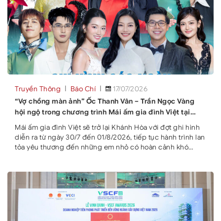
Truyền Thông
Báo Chí
17/07/2026
“Vợ chồng màn ảnh” Ốc Thanh Vân – Trần Ngọc Vàng
hội ngộ trong chương trình Mái ấm gia đình Việt tại
Khánh Hòa
Mái ấm gia đình Việt sẽ trở lại Khánh Hòa với đợt ghi hình
diễn ra từ ngày 30/7 đến 01/8/2026, tiếp tục hành trình lan
tỏa yêu thương đến những em nhỏ có hoàn cảnh khó
khăn. Đồng hành cùng chương trình là đông đảo nghệ sĩ
như NSƯT Đại Nghĩa, NSƯT Ốc Thanh Vân, ca sĩ Tùng
Dương, ca sĩ Quân A.P, diễn viên Trần Ngọc Vàng, ca sĩ
Thành Đạt, ca sĩ Trương Quỳnh Anh… với mong muốn góp
sức mang đến những phần thưởng ý nghĩa, tiếp thêm
động lực để các gia đình vững tin