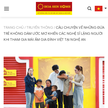
Bỏ
qua
nội
dung
TRANG CHỦ
/
TRUYỀN THÔNG
/
CÂU CHUYỆN VỀ NHỮNG ĐỨA
TRẺ KHÔNG DÁM ƯỚC MƠ KHIẾN CÁC NGHỆ SĨ LẶNG NGƯỜI
KHI THAM GIA MÁI ẤM GIA ĐÌNH VIỆT TẠI NGHỆ AN