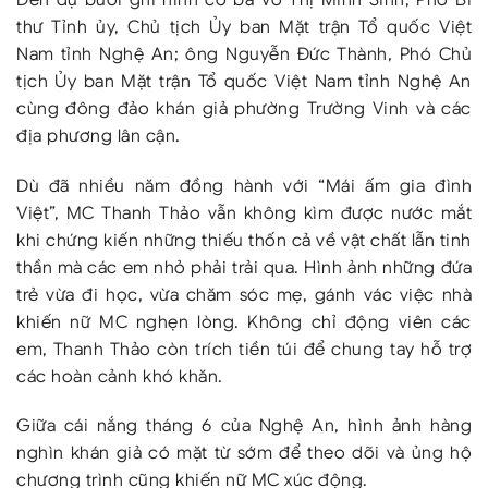
thư Tỉnh ủy, Chủ tịch Ủy ban Mặt trận Tổ quốc Việt
Nam tỉnh Nghệ An; ông Nguyễn Đức Thành, Phó Chủ
tịch Ủy ban Mặt trận Tổ quốc Việt Nam tỉnh Nghệ An
cùng đông đảo khán giả phường Trường Vinh và các
địa phương lân cận.
Dù đã nhiều năm đồng hành với “Mái ấm gia đình
Việt”, MC Thanh Thảo vẫn không kìm được nước mắt
khi chứng kiến những thiếu thốn cả về vật chất lẫn tinh
thần mà các em nhỏ phải trải qua. Hình ảnh những đứa
trẻ vừa đi học, vừa chăm sóc mẹ, gánh vác việc nhà
khiến nữ MC nghẹn lòng. Không chỉ động viên các
em, Thanh Thảo còn trích tiền túi để chung tay hỗ trợ
các hoàn cảnh khó khăn.
Giữa cái nắng tháng 6 của Nghệ An, hình ảnh hàng
nghìn khán giả có mặt từ sớm để theo dõi và ủng hộ
chương trình cũng khiến nữ MC xúc động.