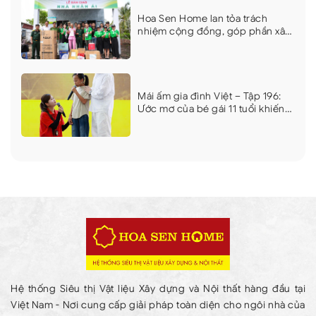
Hoa Sen Home lan tỏa trách
nhiệm cộng đồng, góp phần xây
dựng những công trình an sinh ý
nghĩa tại Cà Mau
Mái ấm gia đình Việt – Tập 196:
Ước mơ của bé gái 11 tuổi khiến
Lâm Vỹ Dạ bật khóc ngay trên
sóng truyền hình
Hệ thống Siêu thị Vật liệu Xây dựng và Nội thất hàng đầu tại
Việt Nam - Nơi cung cấp giải pháp toàn diện cho ngôi nhà của