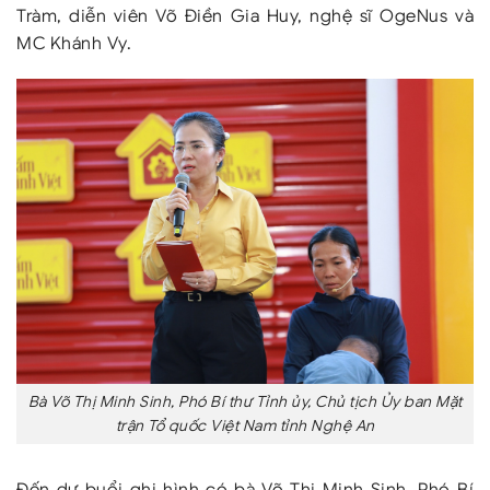
Tràm, diễn viên Võ Điền Gia Huy, nghệ sĩ OgeNus và
MC Khánh Vy.
Bà Võ Thị Minh Sinh, Phó Bí thư Tỉnh ủy, Chủ tịch Ủy ban Mặt
trận Tổ quốc Việt Nam tỉnh Nghệ An
Đến dự buổi ghi hình có bà Võ Thị Minh Sinh, Phó Bí