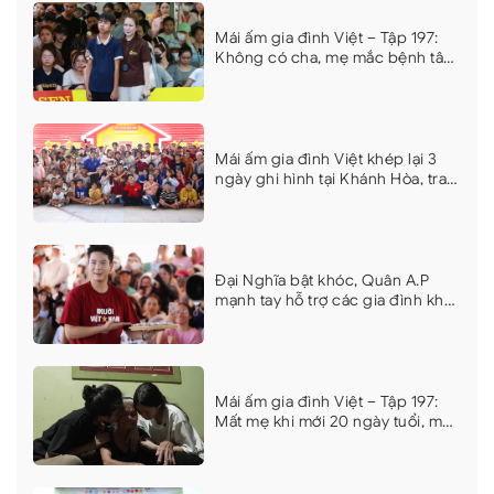
Mái ấm gia đình Việt – Tập 197:
Không có cha, mẹ mắc bệnh tâm
thần, nghị lực của cậu bé lớp 10
khiến dàn nghệ sĩ xúc động
Mái ấm gia đình Việt khép lại 3
ngày ghi hình tại Khánh Hòa, trao
hơn 9 tỷ đồng cho 18 em nhỏ khó
khăn
Đại Nghĩa bật khóc, Quân A.P
mạnh tay hỗ trợ các gia đình khó
khăn tại Mái ấm gia đình Việt
Khánh Hòa
Mái ấm gia đình Việt – Tập 197:
Mất mẹ khi mới 20 ngày tuổi, mất
cha vì bệnh nặng, hai chị em
nương tựa bà gần 90 tuổi