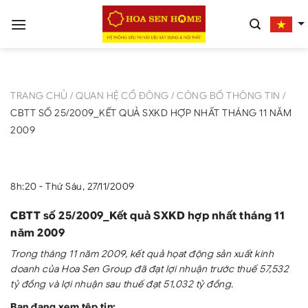
Bỏ
qua
nội
dung
TRANG CHỦ
/
QUAN HỆ CỔ ĐÔNG
/
CÔNG BỐ THÔNG TIN
/
CBTT SỐ 25/2009_KẾT QUẢ SXKD HỢP NHẤT THÁNG 11 NĂM
2009
8h:20 - Thứ Sáu, 27/11/2009
CBTT số 25/2009_Kết quả SXKD hợp nhất tháng 11
năm 2009
Trong tháng 11 năm 2009, kết quả họat động sản xuất kinh
doanh của Hoa Sen Group đã đạt lợi nhuận trước thuế 57,532
tỷ đồng và lợi nhuận sau thuế đạt 51,032 tỷ đồng.
Bạn đang xem tệp tin: