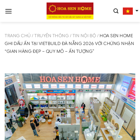
Bỏ
qua
nội
dung
TRANG CHỦ
/
TRUYỀN THÔNG
/
TIN NỘI BỘ
/
HOA SEN HOME
GHI DẤU ẤN TẠI VIETBUILD ĐÀ NẴNG 2026 VỚI CHỨNG NHẬN
“GIAN HÀNG ĐẸP – QUY MÔ – ẤN TƯỢNG”