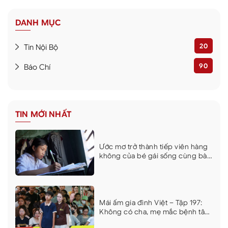
DANH MỤC
20
Tin Nội Bộ
90
Báo Chí
TIN MỚI NHẤT
Ước mơ trở thành tiếp viên hàng
không của bé gái sống cùng bà
và mẹ bệnh tật khiến nhiều người
xúc động
Mái ấm gia đình Việt – Tập 197:
Không có cha, mẹ mắc bệnh tâm
thần, nghị lực của cậu bé lớp 10