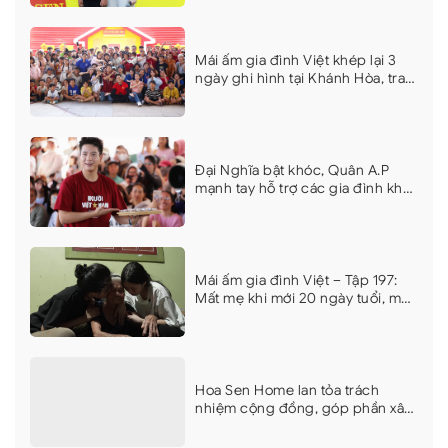
khiến dàn nghệ sĩ xúc động
Mái ấm gia đình Việt khép lại 3
ngày ghi hình tại Khánh Hòa, trao
hơn 9 tỷ đồng cho 18 em nhỏ khó
khăn
Đại Nghĩa bật khóc, Quân A.P
mạnh tay hỗ trợ các gia đình khó
khăn tại Mái ấm gia đình Việt
Khánh Hòa
Mái ấm gia đình Việt – Tập 197:
Mất mẹ khi mới 20 ngày tuổi, mất
cha vì bệnh nặng, hai chị em
nương tựa bà gần 90 tuổi
Hoa Sen Home lan tỏa trách
nhiệm cộng đồng, góp phần xây
dựng những công trình an sinh ý
nghĩa tại Cà Mau