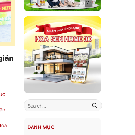
giản
xúc
iến
Hòa
DANH MỤC