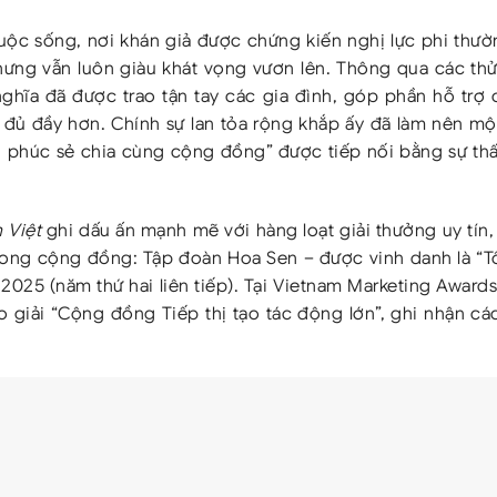
ộc sống, nơi khán giả được chứng kiến nghị lực phi thườ
ưng vẫn luôn giàu khát vọng vươn lên. Thông qua các thử
ghĩa đã được trao tận tay các gia đình, góp phần hỗ trợ 
t đủ đầy hơn. Chính sự lan tỏa rộng khắp ấy đã làm nên m
phúc sẻ chia cùng cộng đồng” được tiếp nối bằng sự th
 Việt
ghi dấu ấn mạnh mẽ với hàng loạt giải thưởng uy tín
ỉ trong cộng đồng: Tập đoàn Hoa Sen – được vinh danh là “
2025 (năm thứ hai liên tiếp). Tại Vietnam Marketing Award
 giải “Cộng đồng Tiếp thị tạo tác động lớn”, ghi nhận cá