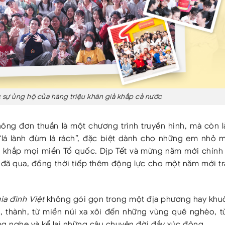
sự ủng hộ của hàng triệu khán giả khắp cả nước
ông đơn thuần là một chương trình truyền hình, mà còn l
n “lá lành đùm lá rách”, đặc biệt dành cho những em nhỏ 
 khắp mọi miền Tổ quốc. Dịp Tết và mừng năm mới chính l
 đã qua, đồng thời tiếp thêm động lực cho một năm mới t
ia đình Việt
không gói gọn trong một địa phương hay khu
h, thành, từ miền núi xa xôi đến những vùng quê nghèo, 
ng nghe và kể lại những câu chuyện đời đầy xúc động.