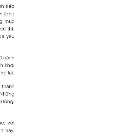
nh tiếp
 chương
ng mục
dự thi,
ỏa yêu
 ở cách
nh khơi
ng lai.
 thành
. Những
trường,
c, với
n nay,