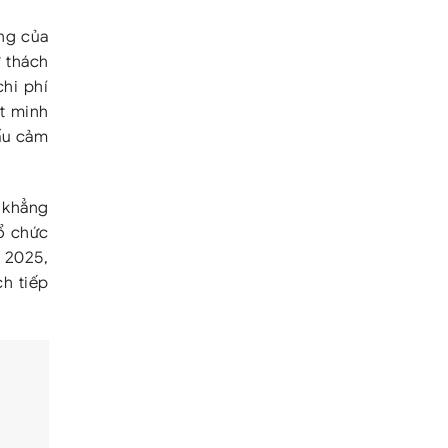
ng của
 thách
chi phí
ột minh
ấu cảm
, khẳng
Tổ chức
s 2025,
ch tiếp