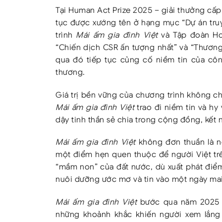
Tại Human Act Prize 2025 – giải thưởng cấp
tục được xướng tên ở hạng mục “Dự án truy
trình
Mái ấm gia đình Việt
và Tập đoàn Ho
“Chiến dịch CSR ấn tượng nhất” và “Thương
qua đó tiếp tục củng cố niềm tin của côn
thương.
Giá trị bền vững của chương trình không c
Mái ấm gia đình Việt
trao đi niềm tin và hy
dậy tinh thần sẻ chia trong cộng đồng, kết 
Mái ấm gia đình Việt
không đơn thuần là nơ
một điểm hẹn quen thuộc để người Việt trê
“mầm non” của đất nước, dù xuất phát điểm 
nuôi dưỡng ước mơ và tin vào một ngày mai
Mái ấm gia đình Việt
bước qua năm 2025 để
những khoảnh khắc khiến người xem lắng l