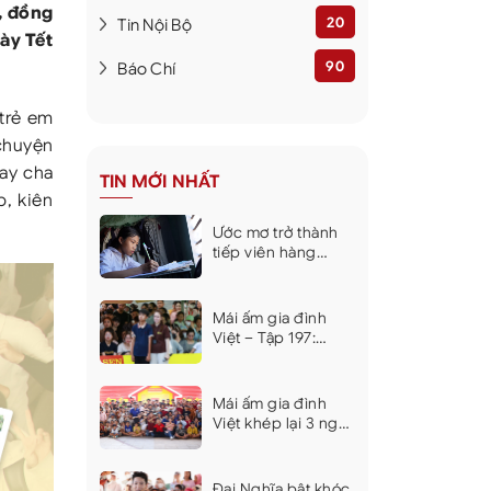
, đồng
20
Tin Nội Bộ
ày Tết
90
Báo Chí
 trẻ em
chuyện
tay cha
TIN MỚI NHẤT
p, kiên
Ước mơ trở thành
tiếp viên hàng
không của bé gái
sống cùng bà và
mẹ bệnh tật khiến
Mái ấm gia đình
nhiều người xúc
Việt – Tập 197:
động
Không có cha, mẹ
mắc bệnh tâm
thần, nghị lực của
Mái ấm gia đình
cậu bé lớp 10 khiến
Việt khép lại 3 ngày
dàn nghệ sĩ xúc
ghi hình tại Khánh
động
Hòa, trao hơn 9 tỷ
đồng cho 18 em
Đại Nghĩa bật khóc,