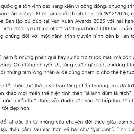
 quốc gia tôn vinh các sáng kiến vì cộng đồng, chương trì
ền cảm hứng”. Khép lại chuỗi thành tích, tối 19/12/2025,
a Sen lập cú đúp tại Vạn Xuân Awards 2025 với hai hạ
 hiệu được yêu thích nhất”, vượt qua hơn 1.500 tác phẩm 
g chúng đối với một hành trình truyền hình bền bỉ lan t
hỉ nằm ở những phần quà hay sự hỗ trợ trước mắt, mà còn
 vọng. Qua từng chuyến đi, từng cuộc gặp gỡ, chương trì
nối những tấm lòng nhân ái để cùng chăm lo cho thế hệ tươ
i tổ chức thử thách và trao tặng phần thưởng, mà đã trở
n khắp mọi miền thể hiện tinh thần “lá lành đùm lá rách”
còn nhiều thiệt thòi, vẫn được tiếp sức để tiếp tục đến 
 tốt đẹp hơn.
 lại dấu ấn từ những câu chuyện đời thực giàu cảm xú
ại, thấu cảm sâu sắc hơn về hai chữ “gia đình”. Tính đế