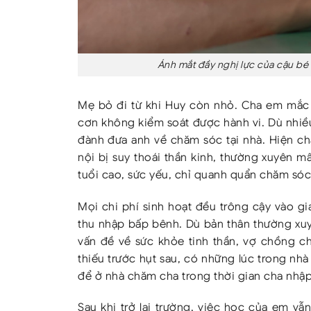
Ánh mắt đầy nghị lực của cậu bé 
Mẹ bỏ đi từ khi Huy còn nhỏ. Cha em mắc 
cơn không kiểm soát được hành vi. Dù nhiều
đành đưa anh về chăm sóc tại nhà. Hiện c
nội bị suy thoái thần kinh, thường xuyên m
tuổi cao, sức yếu, chỉ quanh quẩn chăm sóc
Mọi chi phí sinh hoạt đều trông cậy vào gi
thu nhập bấp bênh. Dù bản thân thường xu
vấn đề về sức khỏe tinh thần, vợ chồng 
thiếu trước hụt sau, có những lúc trong nh
để ở nhà chăm cha trong thời gian cha nhập
Sau khi trở lại trường, việc học của em v