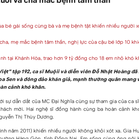
a bé gái sống cùng bà và mẹ bệnh tật khiến nhiều người 
 cha, mẹ mắc bệnh tâm thần, nghị lực của cậu bé lớp 10 kh
hình tại Khánh Hòa, trao hơn 9 tỷ đồng cho 18 em nhỏ khó 
ệt” tập 192, ca sĩ Muộii và diễn viên Đỗ Nhật Hoàng đã 
Hoa Sen và đông đảo khán giả, mạnh thường quân mang 
oàn cảnh khó khăn.
với sự dẫn dắt của MC Đại Nghĩa cùng sự tham gia của ca s
 khách mời. Hai nghệ sĩ đồng hành cùng ba hoàn cảnh kh
guyễn Thị Thùy Dương.
inh năm 2011) khiến nhiều người không khỏi xót xa. Gia H
 phường Hàng Gòn, tỉnh Đồng Nai. Em sống cùng ông nội 