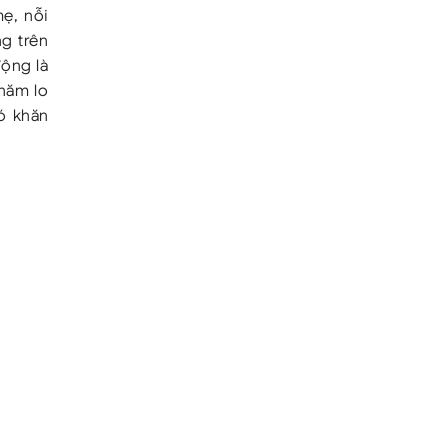
mẹ, nỗi
g trên
ộng là
hăm lo
ó khăn