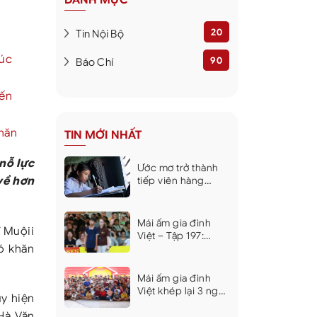
20
Tin Nội Bộ
xúc
90
Báo Chí
iến
khăn
TIN MỚI NHẤT
nỗ lực
Ước mơ trở thành
về hơn
tiếp viên hàng
không của bé gái
sống cùng bà và
mẹ bệnh tật khiến
Mái ấm gia đình
ĩ Muộii
nhiều người xúc
Việt – Tập 197:
động
ó khăn
Không có cha, mẹ
mắc bệnh tâm
thần, nghị lực của
Mái ấm gia đình
cậu bé lớp 10 khiến
Việt khép lại 3 ngày
uy hiện
dàn nghệ sĩ xúc
ghi hình tại Khánh
động
Hà Văn
Hòa, trao hơn 9 tỷ