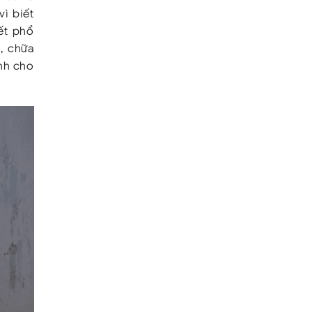
ì biết
ết phổ
, chữa
ành cho