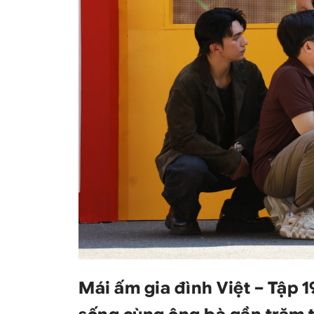
Mái ấm gia đình Việt – Tập 
sống cùng ông bà gần trăm 