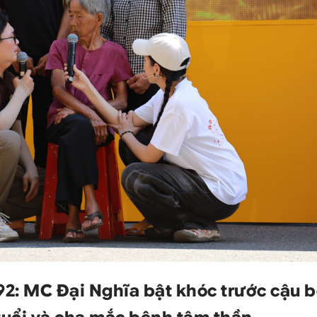
192: MC Đại Nghĩa bật khóc trước cậu 
tuổi và cha mắc bệnh tâm thần