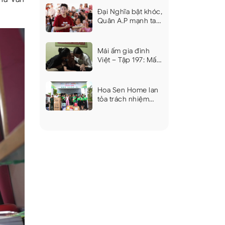
đồng cho 18 em
Đại Nghĩa bật khóc,
nhỏ khó khăn
Quân A.P mạnh tay
hỗ trợ các gia đình
khó khăn tại Mái ấm
gia đình Việt Khánh
Mái ấm gia đình
Hòa
Việt – Tập 197: Mất
mẹ khi mới 20 ngày
tuổi, mất cha vì
bệnh nặng, hai chị
Hoa Sen Home lan
em nương tựa bà
tỏa trách nhiệm
gần 90 tuổi
cộng đồng, góp
phần xây dựng
những công trình
an sinh ý nghĩa tại
Cà Mau