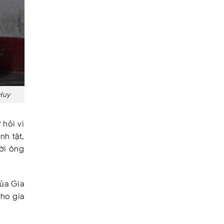
 Huy
 hỏi vì
nh tật,
ời ông
của Gia
cho gia