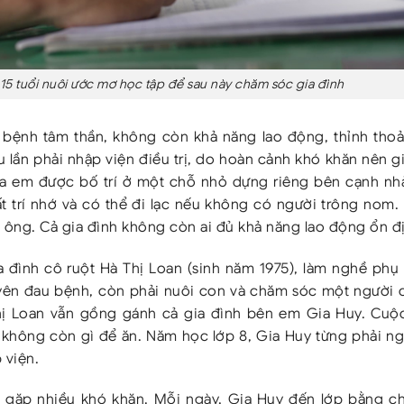
15 tuổi nuôi ước mơ học tập để sau này chăm sóc gia đình
bệnh tâm thần, không còn khả năng lao động, thỉnh thoả
 lần phải nhập viện điều trị, do hoàn cảnh khó khăn nên g
ha em được bố trí ở một chỗ nhỏ dựng riêng bên cạnh nh
ất trí nhớ và có thể đi lạc nếu không có người trông nom.
 ông. Cả gia đình không còn ai đủ khả năng lao động ổn đ
a đình cô ruột Hà Thị Loan (sinh năm 1975), làm nghề phụ
yên đau bệnh, còn phải nuôi con và chăm sóc một người 
chị Loan vẫn gồng gánh cả gia đình bên em Gia Huy. Cuộ
à không còn gì để ăn. Năm học lớp 8, Gia Huy từng phải n
 viện.
ẫn gặp nhiều khó khăn. Mỗi ngày, Gia Huy đến lớp bằng c