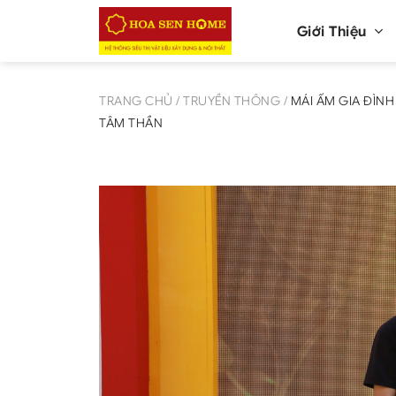
Bỏ
qua
Giới Thiệu
nội
dung
TRANG CHỦ
/
TRUYỀN THÔNG
/
MÁI ẤM GIA ĐÌN
TÂM THẦN