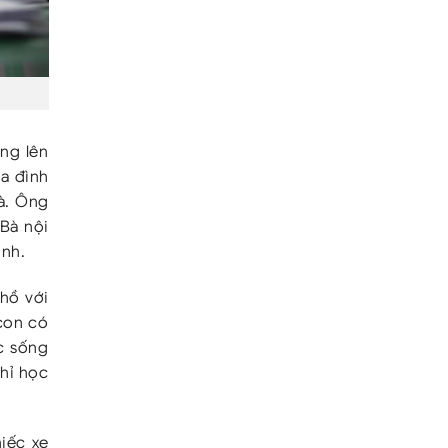
ng lên
ia đình
à. Ông
 Bà nội
ịnh.
 hồ với
con có
c sống
ghỉ học
hiếc xe