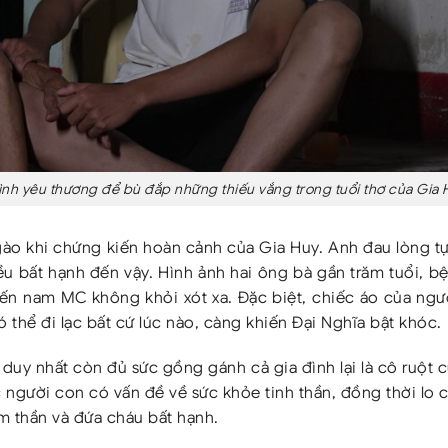
tình yêu thương để bù đắp những thiếu vắng trong tuổi thơ của Gia
o khi chứng kiến hoàn cảnh của Gia Huy. Anh đau lòng tự
ều bất hạnh đến vậy. Hình ảnh hai ông bà gần trăm tuổi, bệ
ến nam MC không khỏi xót xa. Đặc biệt, chiếc áo của ngư
ó thể đi lạc bất cứ lúc nào, càng khiến Đại Nghĩa bật khóc.
duy nhất còn đủ sức gồng gánh cả gia đình lại là cô ruột 
người con có vấn đề về sức khỏe tinh thần, đồng thời lo 
m thần và đứa cháu bất hạnh.