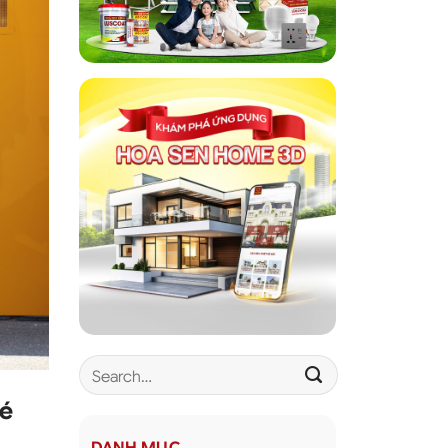
bé
DANH MỤC