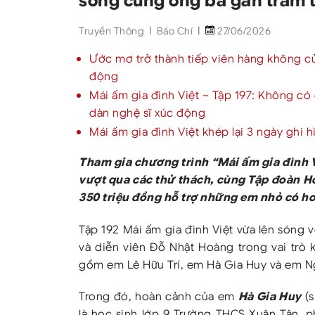
Truyền Thông
Báo Chí
27/06/2026
Ước mơ trở thành tiếp viên hàng không củ
động
Mái ấm gia đình Việt – Tập 197: Không có
dàn nghệ sĩ xúc động
Mái ấm gia đình Việt khép lại 3 ngày ghi 
Tham gia chương trình “Mái ấm gia đình Vi
vượt qua các thử thách, cùng Tập đoàn 
350 triệu đồng hỗ trợ những em nhỏ có h
Tập 192 Mái ấm gia đình Việt vừa lên sóng 
và diễn viên Đỗ Nhật Hoàng trong vai trò
gồm em Lê Hữu Trí, em Hà Gia Huy và em N
Hà Gia Huy
Trong đó, hoàn cảnh của em
(s
là học sinh lớp 9 Trường THCS Xuân Tân,