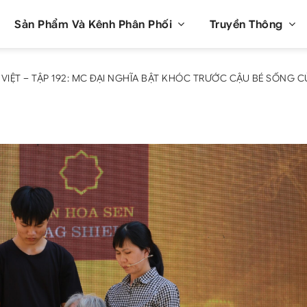
Sản Phẩm Và Kênh Phân Phối
Truyền Thông
H VIỆT – TẬP 192: MC ĐẠI NGHĨA BẬT KHÓC TRƯỚC CẬU BÉ SỐNG