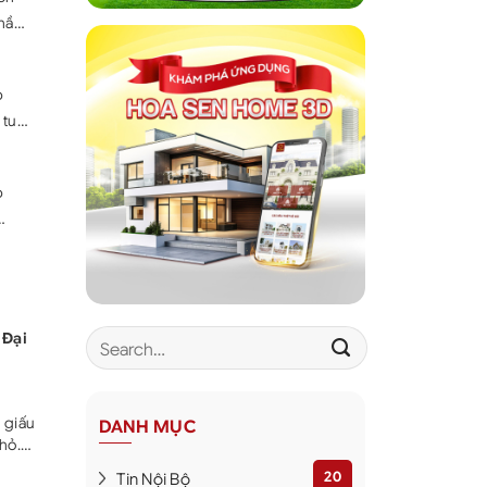
hần
nh an
p
 tuổi
c
nh
p
ụng
c
n
 Đại
 giấu
DANH MỤC
hỏ.
tiền
20
Tin Nội Bộ