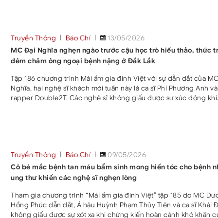
thưởng hỗ trợ các gia đình. Tập 186 chương trình “Mái ấm gia đì
Việt” vừa lên sóng với sự dẫn dắt của MC Đại Nghĩa cùng sự tha
của ca sĩ Phí Phương Anh và Rapper Double2T. Hai nghệ sĩ
Truyền Thông
Báo Chí
13/05/2026
MC Đại Nghĩa nghẹn ngào trước cậu học trò hiếu thảo, thức t
đêm chăm ông ngoại bệnh nặng ở Đắk Lắk
Tập 186 chương trình Mái ấm gia đình Việt với sự dẫn dắt của MC
Nghĩa, hai nghệ sĩ khách mời tuần này là ca sĩ Phí Phương Anh và
rapper Double2T. Các nghệ sĩ không giấu được sự xúc động khi
chứng kiến hoàn cảnh khó khăn của các em nhỏ. Ca sĩ Phí Phươ
Anh cho biết cô đã theo dõi chương trình Mái ấm gia đình Việt từ
và luôn xúc động trước nghị lực của các nhân vật. Nữ ca sĩ bày t
niềm hạnh phúc khi có cơ hội tham gia chương trình
Truyền Thông
Báo Chí
09/05/2026
Cô bé mắc bệnh tan máu bẩm sinh mong hiến tóc cho bệnh n
ung thư khiến các nghệ sĩ nghẹn lòng
Tham gia chương trình “Mái ấm gia đình Việt” tập 185 do MC D
Hồng Phúc dẫn dắt, Á hậu Huỳnh Phạm Thủy Tiên và ca sĩ Khải 
không giấu được sự xót xa khi chứng kiến hoàn cảnh khó khăn c