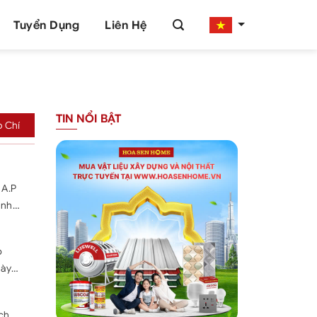
Tuyển Dụng
Liên Hệ
TIN NỔI BẬT
o Chí
 A.P
ình
ình
p
gày
g,
gần
ch