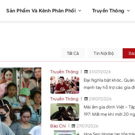
Sản Phẩm Và Kênh Phân Phối
Truyền Thông
Tất Cả
Tin Nội Bộ
Bá
Truyền Thông
31/07/2026
Đại Nghĩa bật khóc, Quân
mạnh tay hỗ trợ các gia đ
khó khăn tại Mái ấm gia đ
Truyền Thông
29/07/2026
Việt Khánh Hòa
Mái ấm gia đình Việt – Tậ
197: Mất mẹ khi mới 20 n
tuổi, mất cha vì bệnh nặn
Báo Chí
27/07/2026
hai chị em nương tựa bà 
Hoa Sen Home lan tỏa trá