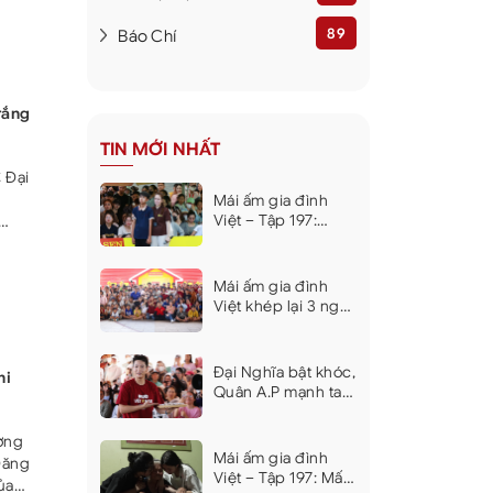
nh
m gia
89
Báo Chí
rắng
TIN MỚI NHẤT
 Đại
Mái ấm gia đình
Việt – Tập 197:
Không có cha, mẹ
ng
mắc bệnh tâm
 lâu
thần, nghị lực của
Mái ấm gia đình
ỏ
cậu bé lớp 10 khiến
Việt khép lại 3 ngày
dàn nghệ sĩ xúc
ghi hình tại Khánh
động
Hòa, trao hơn 9 tỷ
đồng cho 18 em
Đại Nghĩa bật khóc,
hi
nhỏ khó khăn
Quân A.P mạnh tay
hỗ trợ các gia đình
khó khăn tại Mái ấm
ương
gia đình Việt Khánh
Mái ấm gia đình
Đăng
Hòa
Việt – Tập 197: Mất
ủa