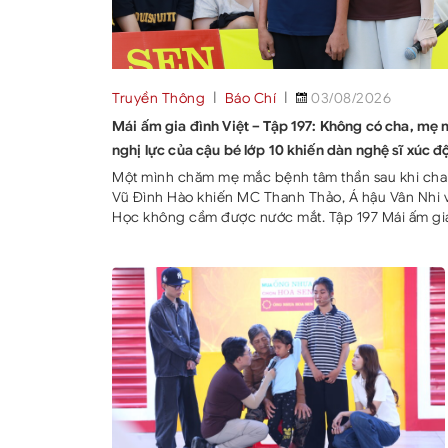
Truyền Thông
Báo Chí
03/08/2026
Mái ấm gia đình Việt – Tập 197: Không có cha, mẹ
nghị lực của cậu bé lớp 10 khiến dàn nghệ sĩ xúc đ
Một mình chăm mẹ mắc bệnh tâm thần sau khi cha 
Vũ Đình Hào khiến MC Thanh Thảo, Á hậu Vân Nhi v
Học không cầm được nước mắt. Tập 197 Mái ấm gia 
sóng do MC Thanh Thảo dẫn dắt, với hai