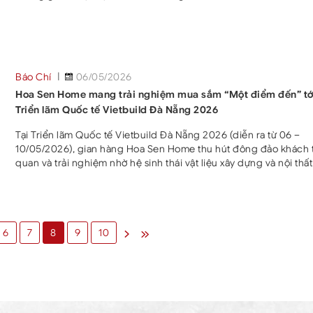
các em nhỏ. Cả hai đã nỗ lực hết mình, bất chấp hình tượng để
về tiền thưởng hỗ trợ các gia đình. Tập 185 “Mái ấm gia đình Việt
lên sóng với sự dẫn dắt của MC Dương Hồng Phúc, cùng sự tha
của ca sĩ Khải Đăng và Á hậu Huỳnh Phạm
Báo Chí
06/05/2026
Hoa Sen Home mang trải nghiệm mua sắm “Một điểm đến” tớ
Triển lãm Quốc tế Vietbuild Đà Nẵng 2026
Tại Triển lãm Quốc tế Vietbuild Đà Nẵng 2026 (diễn ra từ 06 –
10/05/2026), gian hàng Hoa Sen Home thu hút đông đảo khách
quan và trải nghiệm nhờ hệ sinh thái vật liệu xây dựng và nội thấ
mô hình “Một điểm đến”, nơi khách hàng có thể tìm gần như đầy
vật tư cho một công trình trong cùng một hệ thống. Với quy mô
khoảng 900 gian hàng, Triển lãm Quốc tế Vietbuild Đà Nẵng 20
tiếp tục là một trong những sự kiện lớn, quy tụ nhiều doanh ngh
›
»
hàng đầu trong
6
7
8
9
10