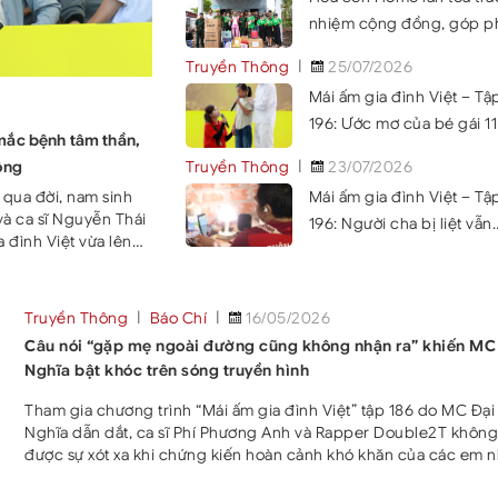
90 tuổi
nhiệm cộng đồng, góp p
xây dựng những công trì
Truyền Thông
25/07/2026
sinh ý nghĩa tại Cà Mau
Mái ấm gia đình Việt – Tậ
196: Ước mơ của bé gái 11
 mắc bệnh tâm thần,
khiến Lâm Vỹ Dạ bật khó
Truyền Thông
23/07/2026
ộng
ngay trên sóng truyền hì
Mái ấm gia đình Việt – Tậ
qua đời, nam sinh
à ca sĩ Nguyễn Thái
196: Người cha bị liệt vẫn
đình Việt vừa lên
Livestream bán đồ gia d
chỉ để kiếm thêm vài chụ
nghìn đồng lo cho vợ co
Truyền Thông
Báo Chí
16/05/2026
Câu nói “gặp mẹ ngoài đường cũng không nhận ra” khiến MC
Nghĩa bật khóc trên sóng truyền hình
Tham gia chương trình “Mái ấm gia đình Việt” tập 186 do MC Đại
Nghĩa dẫn dắt, ca sĩ Phí Phương Anh và Rapper Double2T không
được sự xót xa khi chứng kiến hoàn cảnh khó khăn của các em n
Hai nghệ sĩ đã nỗ lực hết mình, bất chấp hình tượng để mang về 