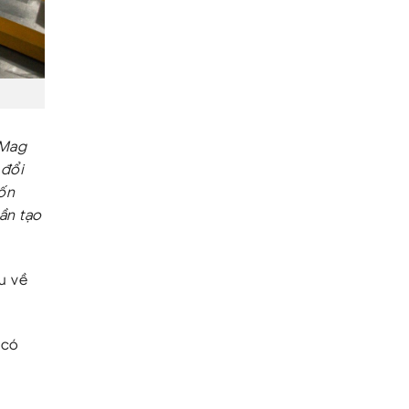
 Mag
 đổi
ốn
ần tạo
u về
 có