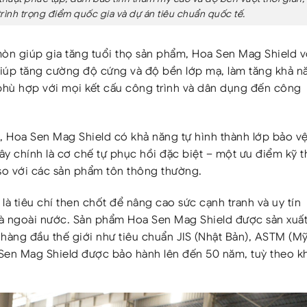
rình trọng điểm quốc gia và dự án tiêu chuẩn quốc tế.
òn giúp gia tăng tuổi thọ sản phẩm, Hoa Sen Mag Shield v
úp tăng cường độ cứng và độ bền lớp mạ, làm tăng khả n
phù hợp với mọi kết cấu công trình và dân dụng đến công
, Hoa Sen Mag Shield có khả năng tự hình thành lớp bảo v
Đây chính là cơ chế tự phục hồi đặc biệt – một ưu điểm kỹ t
o với các sản phẩm tôn thông thường.
à tiêu chí then chốt để nâng cao sức cạnh tranh và uy tín
và ngoài nước. Sản phẩm Hoa Sen Mag Shield được sản xuất
hàng đầu thế giới như tiêu chuẩn JIS (Nhật Bản), ASTM (Mỹ
Sen Mag Shield được bảo hành lên đến 50 năm, tuỳ theo k