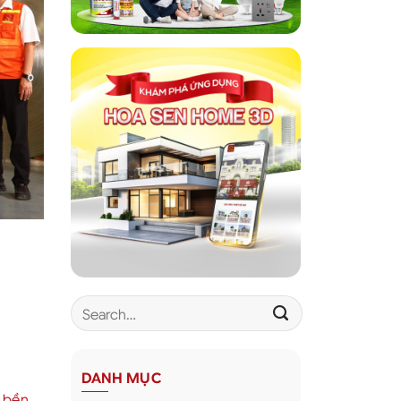
DANH MỤC
 bền