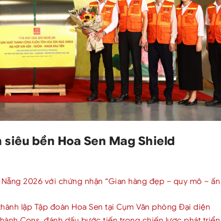
n siêu bền Hoa Sen Mag Shield
à Nẵng 2026 với chứng nhận “Gian hàng đẹp – quy mô – ấn
thành lập Tập đoàn Hoa Sen tại Cụm Văn phòng Đại diện
ành Cons, đánh dấu bước tiến trong chiến lược phát triển