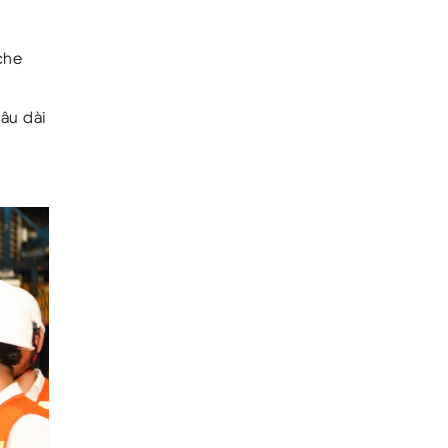
che
âu dài