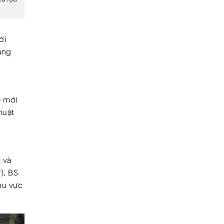
ới
ăng
ệ mới
huật
 và
), BS
hu vực