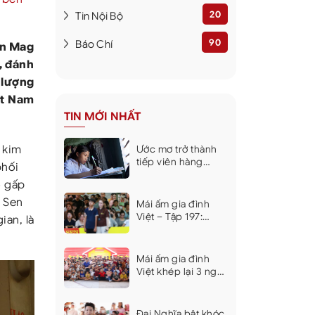
20
Tin Nội Bộ
90
Báo Chí
en Mag
, đánh
 lượng
ệt Nam
TIN MỚI NHẤT
 kim
Ước mơ trở thành
tiếp viên hàng
phối
không của bé gái
o gấp
sống cùng bà và
mẹ bệnh tật khiến
a Sen
Mái ấm gia đình
nhiều người xúc
Việt – Tập 197:
ian, là
động
Không có cha, mẹ
mắc bệnh tâm
thần, nghị lực của
Mái ấm gia đình
cậu bé lớp 10 khiến
Việt khép lại 3 ngày
dàn nghệ sĩ xúc
ghi hình tại Khánh
động
Hòa, trao hơn 9 tỷ
đồng cho 18 em
Đại Nghĩa bật khóc,