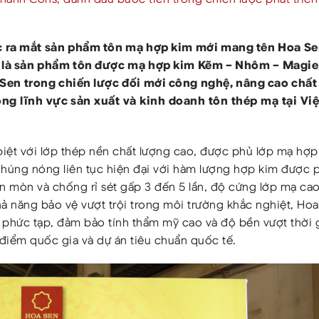
ức ra mắt sản phẩm tôn mạ hợp kim mới mang tên Hoa S
y là sản phẩm tôn được mạ hợp kim Kẽm – Nhôm – Magie
Sen trong chiến lược đối mới công nghệ, nâng cao chất
ong lĩnh vực sản xuất và kinh doanh tôn thép mạ tại Vi
iệt với lớp thép nền chất lượng cao, được phủ lớp mạ hợp
ng nóng liên tục hiện đại với hàm lượng hợp kim được 
n mòn và chống rỉ sét gấp 3 đến 5 lần, độ cứng lớp mạ ca
hả năng bảo vệ vượt trội trong môi trường khắc nghiệt, Ho
phức tạp, đảm bảo tính thẩm mỹ cao và độ bền vượt thời g
 điểm quốc gia và dự án tiêu chuẩn quốc tế.