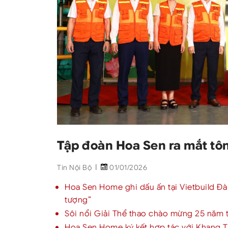
Tập đoàn Hoa Sen ra mắt tô
Tin Nội Bộ
01/01/2026
Hoa Sen Home ghi dấu ấn tại Vietbuild Đ
tượng”
Sôi nổi Giải Thể thao chào mừng 25 năm 
Hoa Sen Home ký kết hợp tác với Khang Th