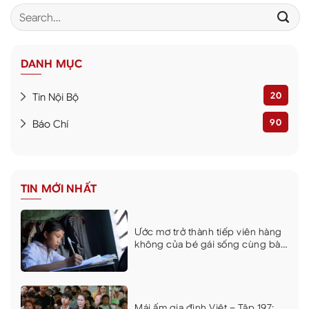
DANH MỤC
20
Tin Nội Bộ
90
Báo Chí
TIN MỚI NHẤT
Ước mơ trở thành tiếp viên hàng
không của bé gái sống cùng bà
và mẹ bệnh tật khiến nhiều người
xúc động
Mái ấm gia đình Việt – Tập 197: