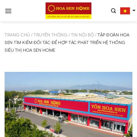
Bỏ
qua
nội
dung
TRANG CHỦ
/
TRUYỀN THÔNG
/
TIN NỘI BỘ
/
TẬP ĐOÀN HOA
SEN TÌM KIẾM ĐỐI TÁC ĐỂ HỢP TÁC PHÁT TRIỂN HỆ THỐNG
SIÊU THỊ HOA SEN HOME