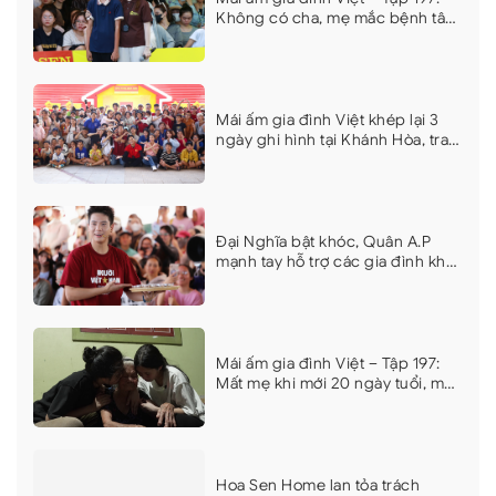
Không có cha, mẹ mắc bệnh tâm
thần, nghị lực của cậu bé lớp 10
khiến dàn nghệ sĩ xúc động
Mái ấm gia đình Việt khép lại 3
ngày ghi hình tại Khánh Hòa, trao
hơn 9 tỷ đồng cho 18 em nhỏ khó
khăn
Đại Nghĩa bật khóc, Quân A.P
mạnh tay hỗ trợ các gia đình khó
khăn tại Mái ấm gia đình Việt
Khánh Hòa
Mái ấm gia đình Việt – Tập 197:
Mất mẹ khi mới 20 ngày tuổi, mất
cha vì bệnh nặng, hai chị em
nương tựa bà gần 90 tuổi
Hoa Sen Home lan tỏa trách